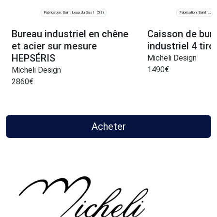
Fabrication: Saint Loup du Gast
Fabrication: Saint Loup
(53)
Bureau industriel en chêne
Caisson de bur
et acier sur mesure
industriel 4 tir
HEPSÉRIS
Micheli Design
1490
€
Micheli Design
2860
€
Acheter