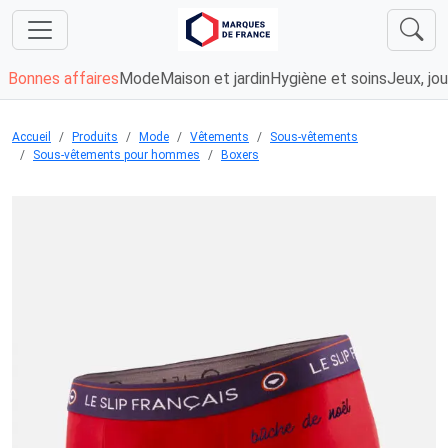
Bonnes affaires
Mode
Maison et jardin
Hygiène et soins
Jeux, jou
Accueil
Produits
Mode
Vêtements
Sous-vêtements
Sous-vêtements pour hommes
Boxers