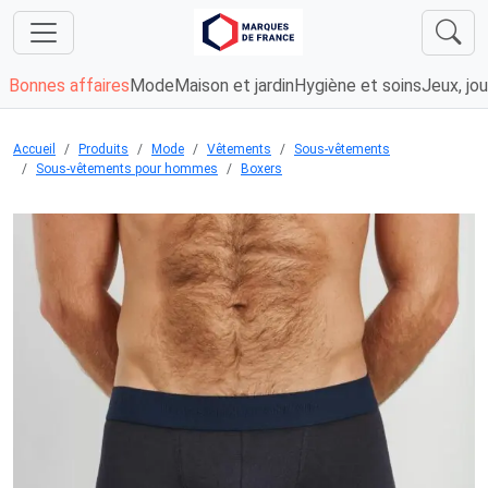
Bonnes affaires
Mode
Maison et jardin
Hygiène et soins
Jeux, jou
Accueil
Produits
Mode
Vêtements
Sous-vêtements
Sous-vêtements pour hommes
Boxers