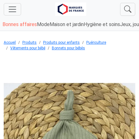
Bonnes affaires
Mode
Maison et jardin
Hygiène et soins
Jeux, jou
Accueil
Produits
Produits pour enfants
Puériculture
Vêtements pour bébé
Bonnets pour bébés