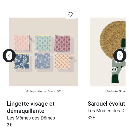
Confection: Clermont-Ferrand
Confection: Clermont-
(63)
Lingette visage et
Sarouel évolutif
démaquillante
Les Mômes des Dô
32
€
Les Mômes des Dômes
2
€