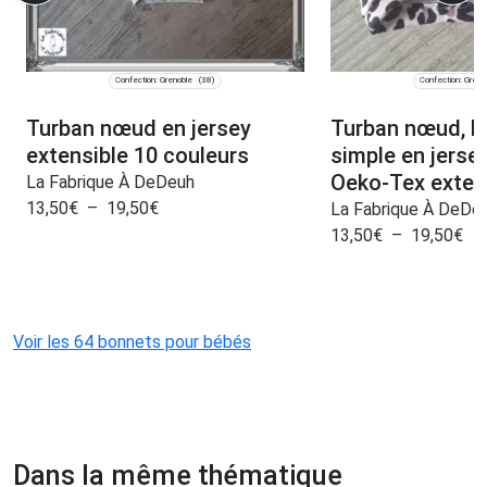
Confection: Grenoble
Confection: Greno
(38)
Turban nœud en jersey
Turban nœud, b
extensible 10 couleurs
simple en jerse
Oeko-Tex exten
La Fabrique À DeDeuh
13,50
€
–
19,50
€
La Fabrique À DeDe
13,50
€
–
19,50
€
Voir les 64 bonnets pour bébés
Dans la même thématique