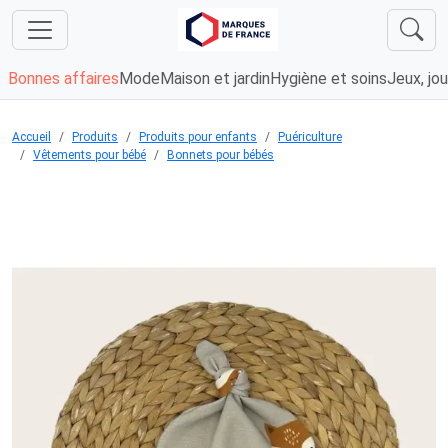
Bonnes affaires
Mode
Maison et jardin
Hygiène et soins
Jeux, jou
Accueil
Produits
Produits pour enfants
Puériculture
Vêtements pour bébé
Bonnets pour bébés