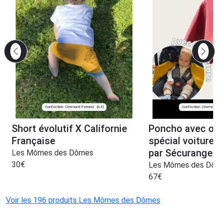
Confection: Clermont-Ferrand
Confection: Clermont-
(63)
Short évolutif X Californie
Poncho avec ou
Française
spécial voiture
par Sécurange 
Les Mômes des Dômes
30
€
Les Mômes des Dô
67
€
Voir les 196 produits Les Mômes des Dômes