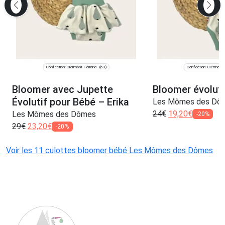
Confection: Clermont-Ferrand
Confection: Clermont-
(63)
Bloomer avec Jupette
Bloomer évoluti
Évolutif pour Bébé – Erika
Les Mômes des Dô
24
€
19,20
€
Les Mômes des Dômes
-20%
29
€
23,20
€
-20%
Voir les 11 culottes bloomer bébé Les Mômes des Dômes