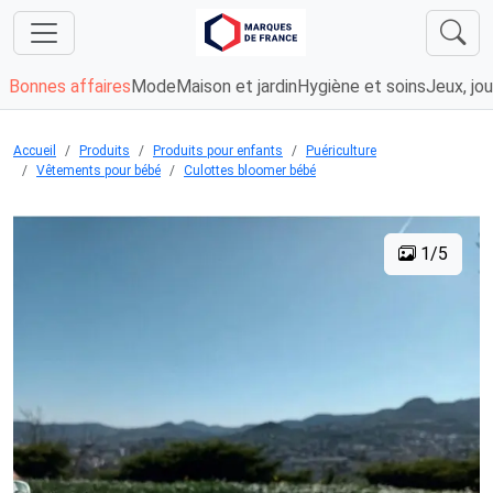
Bonnes affaires
Mode
Maison et jardin
Hygiène et soins
Jeux, jou
Accueil
Produits
Produits pour enfants
Puériculture
Vêtements pour bébé
Culottes bloomer bébé
1/5