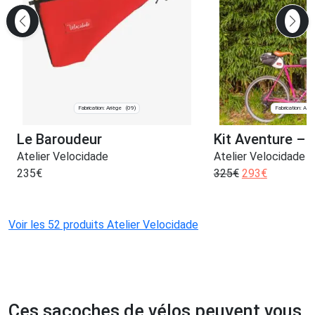
Fabrication: Ariège
Fabrication: Ariè
(09)
Le Baroudeur
Kit Aventure – 
Atelier Velocidade
Atelier Velocidade
235
€
325
€
293
€
Voir les 52 produits Atelier Velocidade
Ces sacoches de vélos peuvent vous