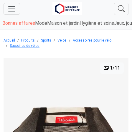
Bonnes affaires
Mode
Maison et jardin
Hygiène et soins
Jeux, jou
Accueil
Produits
Sports
Vélos
Accessoires pour le vélo
Sacoches de vélos
1/11