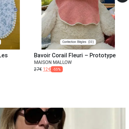
(33)
Confection: Bègles
Les
Bavoir Corail Fleuri – Prototype
MAISON MALLOW
27
€
12
€
-55%