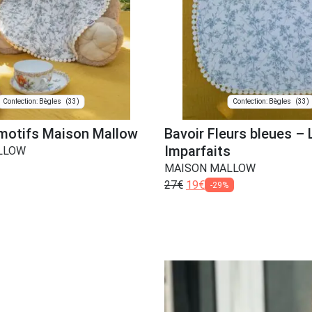
(33)
(33)
Confection: Bègles
Confection: Bègles
 motifs Maison Mallow
Bavoir Fleurs bleues – 
Imparfaits
LLOW
MAISON MALLOW
27
€
19
€
-29%