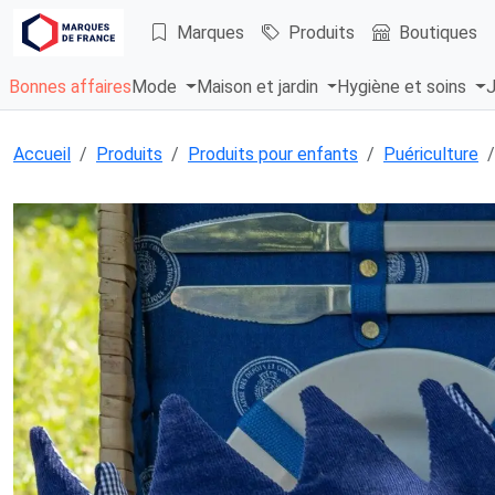
Marques
Produits
Boutiques
Bonnes affaires
Mode
Maison et jardin
Hygiène et soins
J
Accueil
Produits
Produits pour enfants
Puériculture