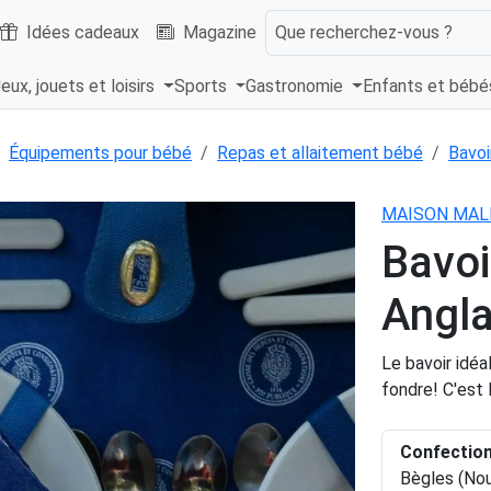
Idées cadeaux
Magazine
Que recherchez-vous ?
eux, jouets et loisirs
Sports
Gastronomie
Enfants et béb
Équipements pour bébé
Repas et allaitement bébé
Bavoi
MAISON MA
Bavoi
Angla
Le bavoir idéa
fondre! C'est 
Confectio
Bègles (Nou