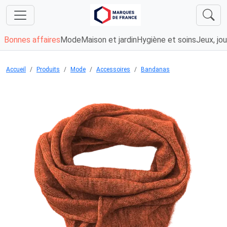
Bonnes affaires
Mode
Maison et jardin
Hygiène et soins
Jeux, jou
Accueil
Produits
Mode
Accessoires
Bandanas