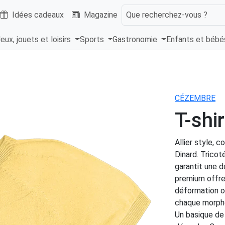
Idées cadeaux
Magazine
Que recherchez-vous ?
eux, jouets et loisirs
Sports
Gastronomie
Enfants et béb
CÉZEMBRE
T-shi
Allier style, 
Dinard. Tricot
garantit une d
premium offre
déformation ou
chaque morpho
Un basique de 