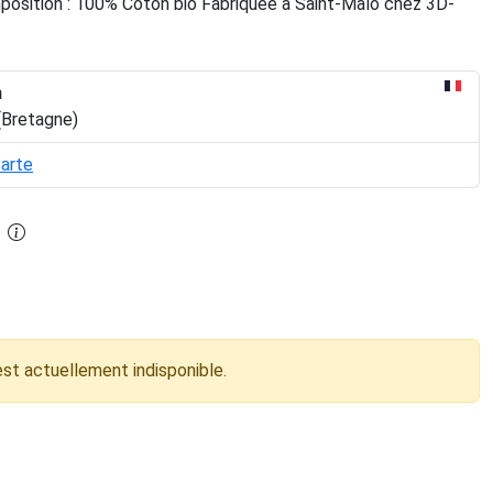
osition : 100% Coton bio Fabriquée à Saint-Malo chez 3D-
n
(Bretagne)
carte
est actuellement indisponible.