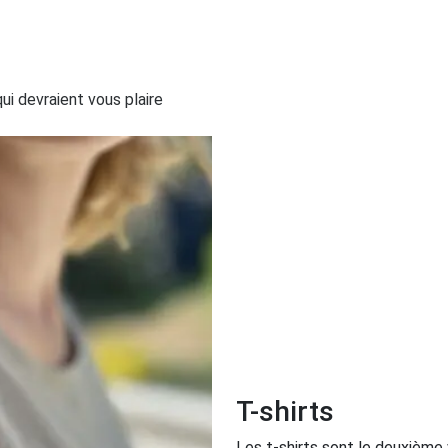
i devraient vous plaire
T-shirts
Les t-shirts sont le deuxième