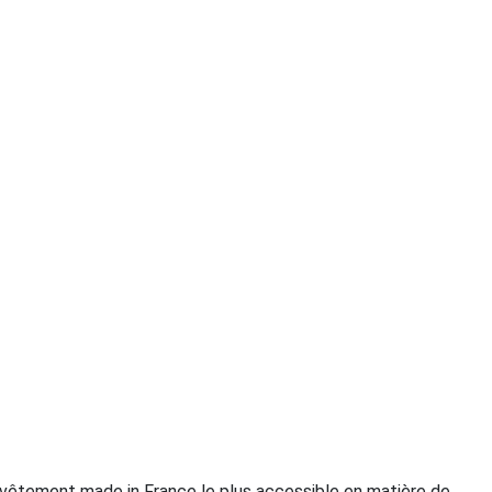
 vêtement made in France le plus accessible en matière de