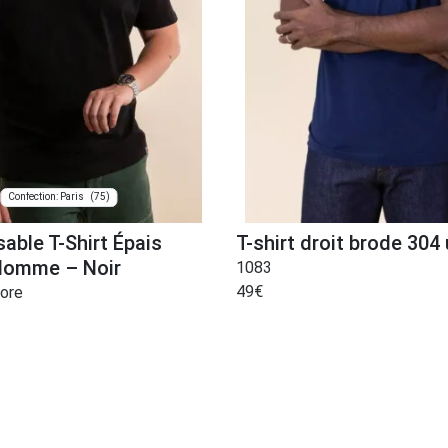
(75)
Confection: Paris
sable T-Shirt Épais
T-shirt droit brode 304 
Homme – Noir
1083
49
€
lore