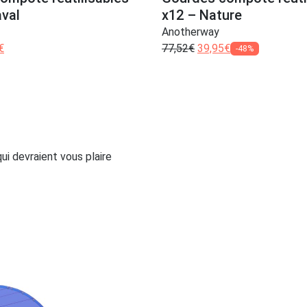
aval
x12 – Nature
Anotherway
€
77,52
€
39,95
€
-48%
i devraient vous plaire