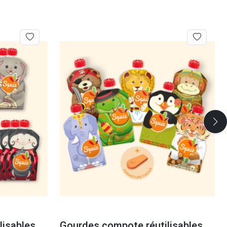
lisables
Gourdes compote réutilisables