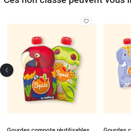
Gourdes compote réutilisables
Gourdes c