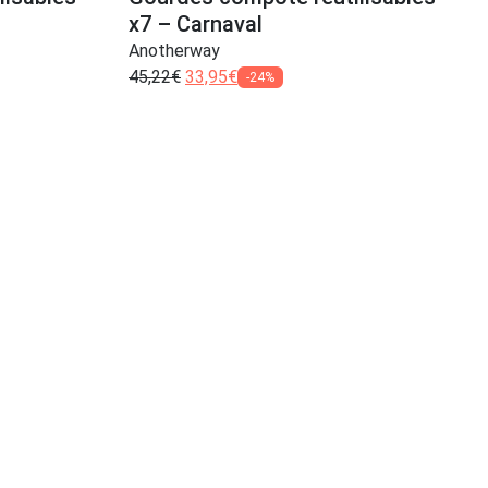
x7 – Carnaval
Anotherway
45,22
€
33,95
€
-24%