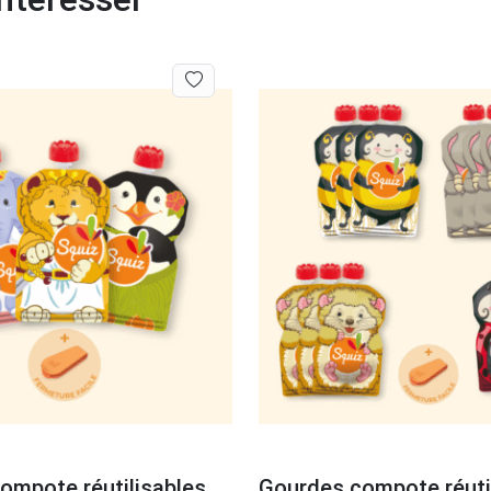
ompote réutilisables
Gourdes compote réuti