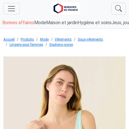
Bonnes affaires
Mode
Maison et jardin
Hygiène et soins
Jeux, jou
Accueil
Produits
Mode
Vêtements
Sous-vêtements
Lingerie pour femmes
Soutiens-gorge