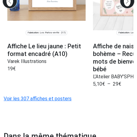
Fabrication: Les Portes-en-Ré
Fabrication: Lomp
(17)
Affiche Le lieu jaune : Petit
Affiche de nais
format encadré (A10)
bohème – Recuei
mots de bienve
Varek Illustrations
bébé
19
€
L’Atelier BABY’SPH
5,10
€
–
29
€
Voir les 307 affiches et posters
Dans la même thématique