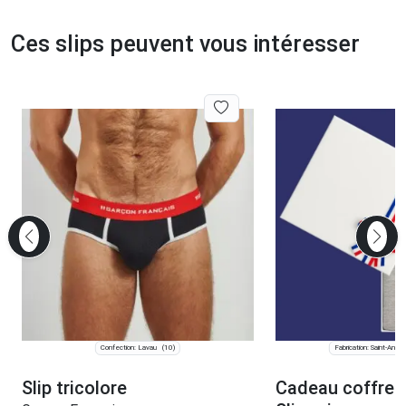
Ces slips peuvent vous intéresser
Confection: Lavau
Fabrication: Saint-André-
(10)
Slip tricolore
Cadeau coffret