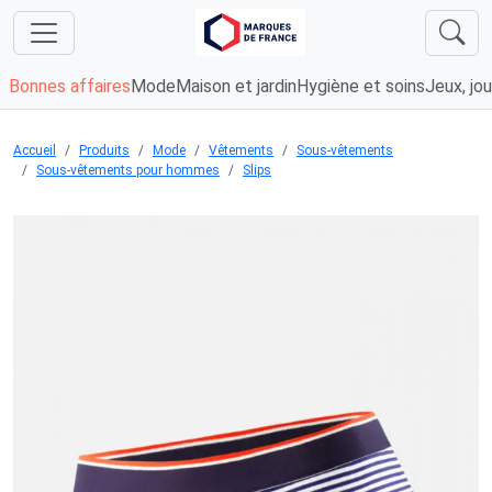
Bonnes affaires
Mode
Maison et jardin
Hygiène et soins
Jeux, jou
Accueil
Produits
Mode
Vêtements
Sous-vêtements
Sous-vêtements pour hommes
Slips