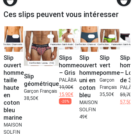
Ces slips peuvent vous intéresser
Confection: Chanverrie
Fabrication: Saint-André-lez-Lille
Confection: Chanverrie
Confection: Lavau
Fabrication: Saint-André
(85)
(59)
(85)
(10)
Slip
Slips
Slip
Slip
Slips
Confection: Lavau
(10)
ouvert
homme
ouvert
vert
hom
homme
– Gris
homme
pomme
– Lo
Slip
taille
uni en
de 3
PALÂBA
Garçon
géométrique
haute
coton
19,90
€
Français
PALÂ
Garçon Français
en
15,90
€
bleu
35,50
€
59,70
38,50
€
coton
57,50
-20%
MAISON
bleu
SOLFIN
marine
49
€
MAISON
SOLFIN