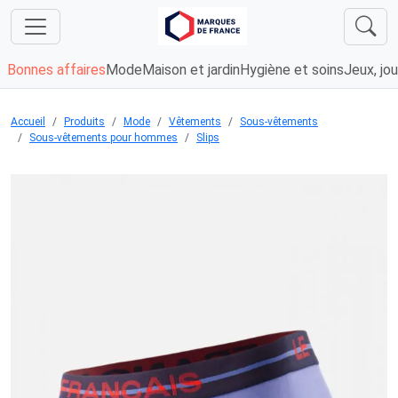
Bonnes affaires
Mode
Maison et jardin
Hygiène et soins
Jeux, jou
Accueil
Produits
Mode
Vêtements
Sous-vêtements
Sous-vêtements pour hommes
Slips