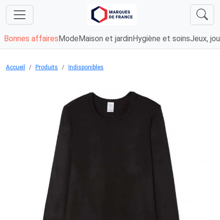
Bonnes affaires
Mode
Maison et jardin
Hygiène et soins
Jeux, jou
Accueil
Produits
Indisponibles