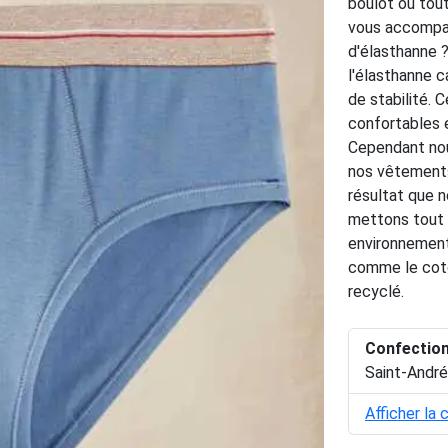
boulot ou tou
vous accompag
d'élasthanne ?
l'élasthanne c
de stabilité. 
confortables 
Cependant nou
nos vêtements.
résultat que 
mettons tout 
environnementa
comme le coton
recyclé.
Confectio
Saint-André
Afficher la 