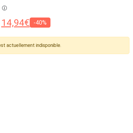
14,94
€
-40%
est actuellement indisponible.