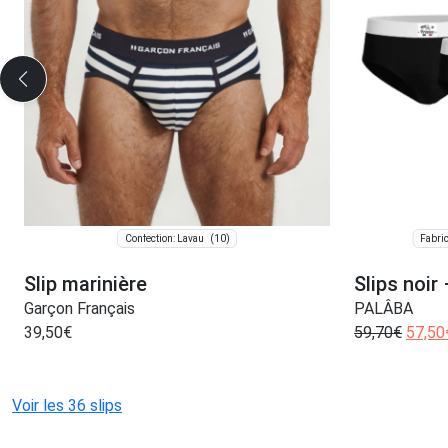
(10)
Confection: Lavau
Fabric
Slip marinière
Slips noir
Garçon Français
PALÂBA
39,50
€
59,70
€
57,50
Voir les 36 slips