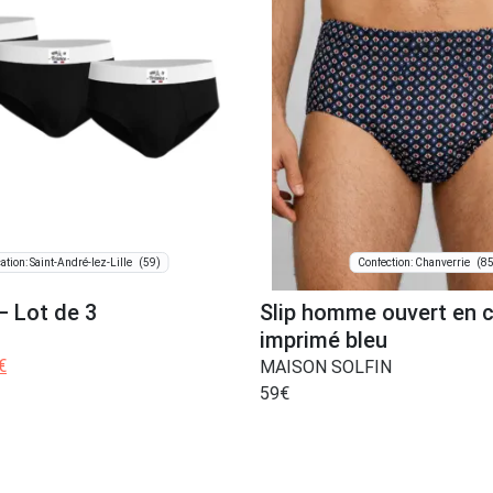
(59)
(85
ation: Saint-André-lez-Lille
Confection: Chanverrie
 – Lot de 3
Slip homme ouvert en 
imprimé bleu
€
MAISON SOLFIN
59
€