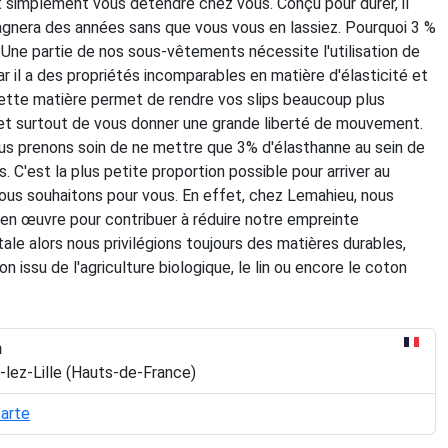
t simplement vous détendre chez vous. Conçu pour durer, il
nera des années sans que vous vous en lassiez. Pourquoi 3 %
Une partie de nos sous-vêtements nécessite l'utilisation de
ar il a des propriétés incomparables en matière d'élasticité et
Cette matière permet de rendre vos slips beaucoup plus
et surtout de vous donner une grande liberté de mouvement.
s prenons soin de ne mettre que 3% d'élasthanne au sein de
 C'est la plus petite proportion possible pour arriver au
nous souhaitons pour vous. En effet, chez Lemahieu, nous
en œuvre pour contribuer à réduire notre empreinte
le alors nous privilégions toujours des matières durables,
 issu de l'agriculture biologique, le lin ou encore le coton
n
-lez-Lille (Hauts-de-France)
carte