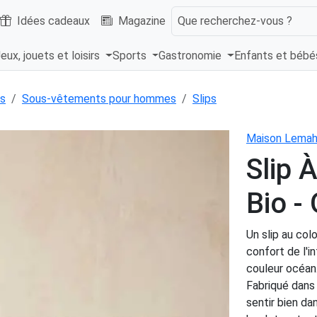
Idées cadeaux
Magazine
Que recherchez-vous ?
eux, jouets et loisirs
Sports
Gastronomie
Enfants et béb
s
Sous-vêtements pour hommes
Slips
Maison Lemah
Slip 
Bio -
Un slip au col
confort de l'i
couleur océan
Fabriqué dans 
sentir bien da