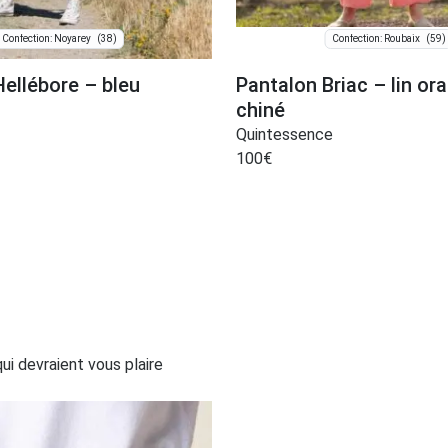
(38)
(59)
Confection: Noyarey
Confection: Roubaix
ellébore – bleu
Pantalon Briac – lin ora
chiné
Quintessence
100
€
i devraient vous plaire