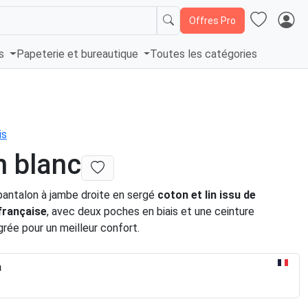
Offres Pro
és
Papeterie et bureautique
Toutes les catégories
is
 blanc
pantalon à jambe droite en sergé
coton et lin issu de
 français
e
, avec deux poches en biais et une ceinture
grée pour un meilleur confort.
n