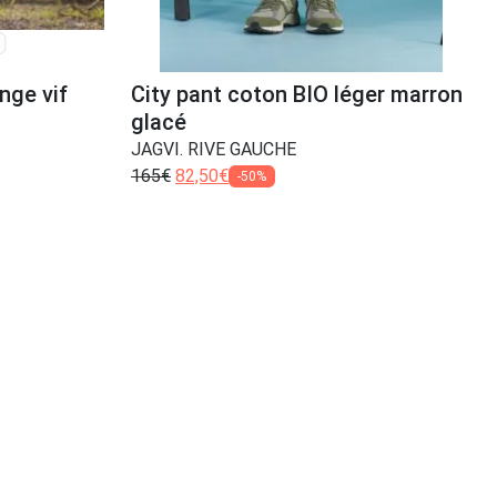
nge vif
City pant coton BIO léger marron
glacé
JAGVI. RIVE GAUCHE
165
€
82,50
€
-50%