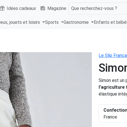
Idées cadeaux
Magazine
Que recherchez-vous ?
eux, jouets et loisirs
Sports
Gastronomie
Enfants et béb
Le Slip França
Simon
Simon est un 
l'agriculture
élastique inté
Confectio
France