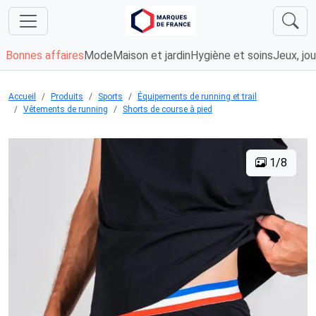
Bonnes affaires
Mode
Maison et jardin
Hygiène et soins
Jeux, jou
Accueil
Produits
Sports
Équipements de running et trail
Vêtements de running
Shorts de course à pied
1/8