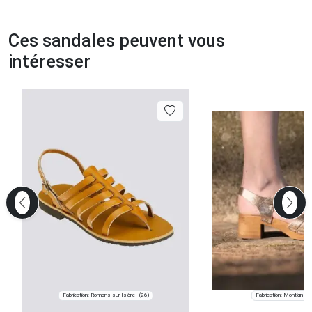
Ces sandales peuvent vous
intéresser
Fabrication: Romans-sur-Isère
Fabrication: Montigné 
(26)