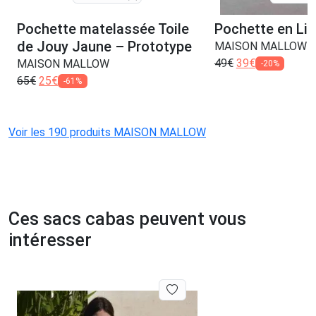
Pochette matelassée Toile
Pochette en Lin
de Jouy Jaune – Prototype
MAISON MALLOW
49
€
39
€
MAISON MALLOW
-20%
65
€
25
€
-61%
Voir les 190 produits MAISON MALLOW
Ces sacs cabas peuvent vous
intéresser