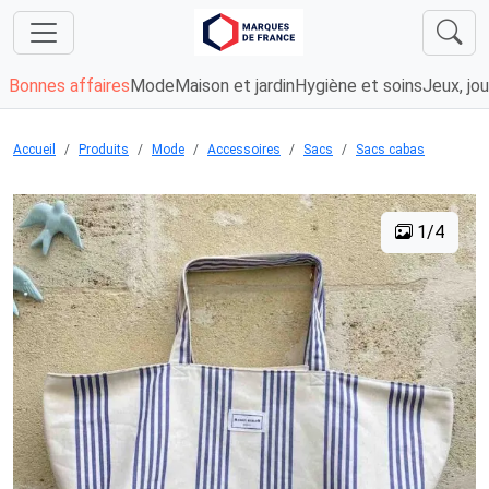
Bonnes affaires
Mode
Maison et jardin
Hygiène et soins
Jeux, jou
Accueil
Produits
Mode
Accessoires
Sacs
Sacs cabas
1/4