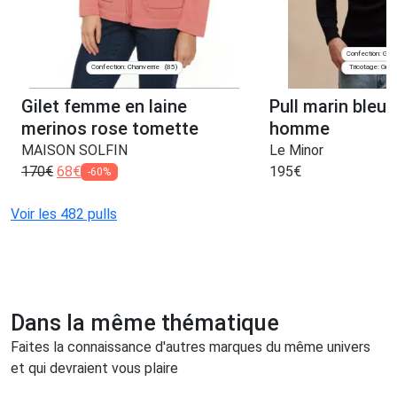
Confection: Guid
Confection: Chanverrie
Tricotage: Guide
(85)
Gilet femme en laine
Pull marin bleu
merinos rose tomette
homme
MAISON SOLFIN
Le Minor
170
€
68
€
195
€
-60%
Voir les 482 pulls
Dans la même thématique
Faites la connaissance d'autres marques du même univers
et qui devraient vous plaire