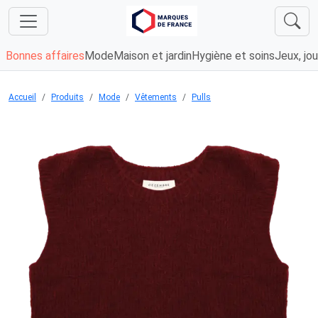
Bonnes affaires
Mode
Maison et jardin
Hygiène et soins
Jeux, jou
Accueil
Produits
Mode
Vêtements
Pulls