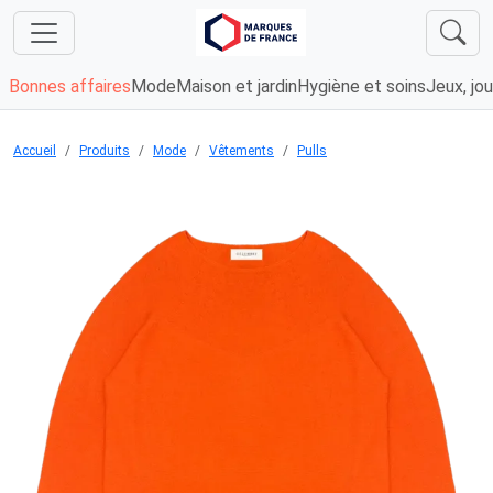
Bonnes affaires
Mode
Maison et jardin
Hygiène et soins
Jeux, jou
Accueil
Produits
Mode
Vêtements
Pulls