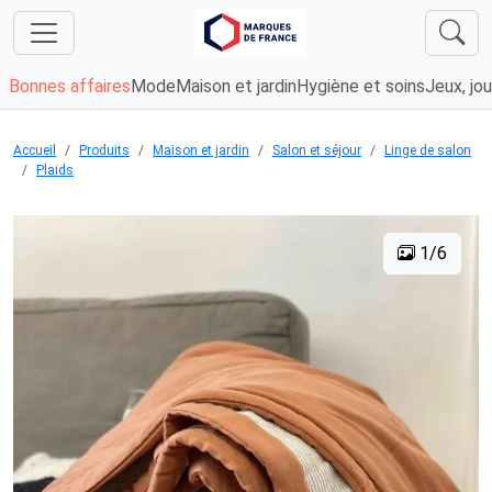
Bonnes affaires
Mode
Maison et jardin
Hygiène et soins
Jeux, jou
Accueil
Produits
Maison et jardin
Salon et séjour
Linge de salon
Plaids
1/6