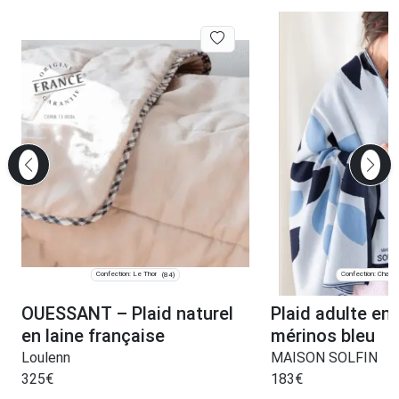
Confection: Le Thor
Confection: Chanve
(84)
OUESSANT – Plaid naturel
Plaid adulte en 
en laine française
mérinos bleu
Loulenn
MAISON SOLFIN
325
€
183
€