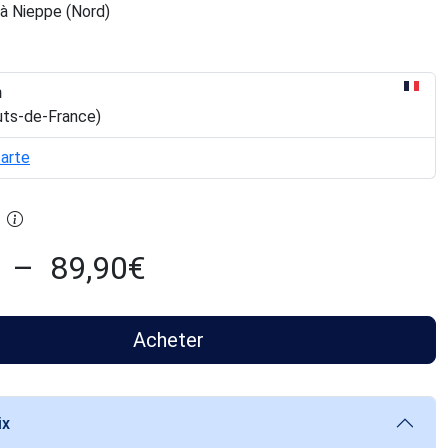
à Nieppe (Nord)
n
uts-de-France)
carte
–
89,90
€
Acheter
ix