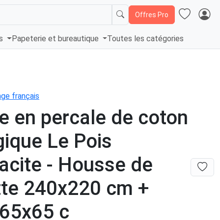
Offres Pro
és
Papeterie et bureautique
Toutes les catégories
nge français
e en percale de coton
gique Le Pois
acite - Housse de
tte 240x220 cm +
 65x65 c