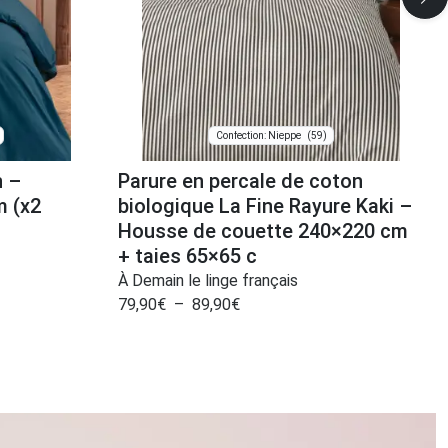
(59)
Confection: Nieppe
n –
Parure en percale de coton
m (x2
biologique La Fine Rayure Kaki –
Housse de couette 240×220 cm
+ taies 65×65 c
À Demain le linge français
79,90
€
–
89,90
€