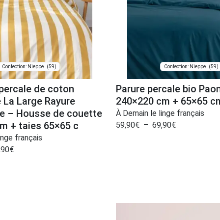
(59)
(59)
Confection: Nieppe
Confection: Nieppe
 percale de coton
Parure percale bio Pao
e La Large Rayure
240×220 cm + 65×65 c
e – Housse de couette
À Demain le linge français
m + taies 65×65 c
59,90
€
–
69,90
€
inge français
,90
€