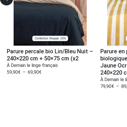
(59)
Confection: Nieppe
Parure percale bio Lin/Bleu Nuit –
Parure en
240×220 cm + 50×75 cm (x2
biologiqu
Jaune Ocr
À Demain le linge français
240×220 c
59,90
€
–
69,90
€
À Demain le l
79,90
€
–
89