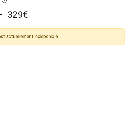
–
329
€
est actuellement indisponible.