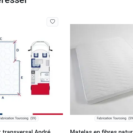
(59)
(59
Fabrication: Tourcoing
Fabrication: Tourcoing
t transversal André
Matelas en fibres natur