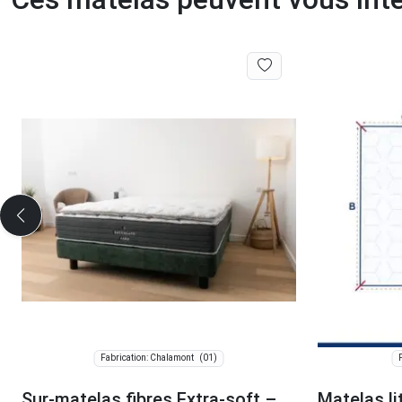
(01)
Fabrication: Chalamont
Sur-matelas fibres Extra-soft –
Matelas li