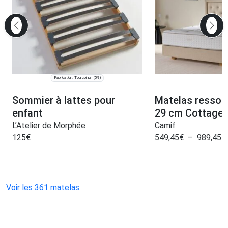
Fabrication: Tourcoing
(59)
Sommier à lattes pour
Matelas ressor
enfant
29 cm Cottage
L’Atelier de Morphée
Camif
125
€
549,45
€
–
989,45
€
Voir les 361 matelas