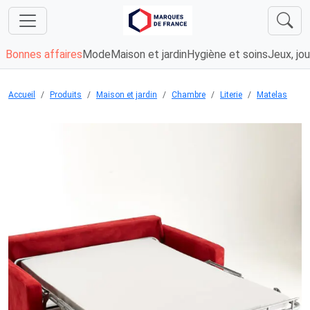
Bonnes affaires
Mode
Maison et jardin
Hygiène et soins
Jeux, jou
Accueil
Produits
Maison et jardin
Chambre
Literie
Matelas