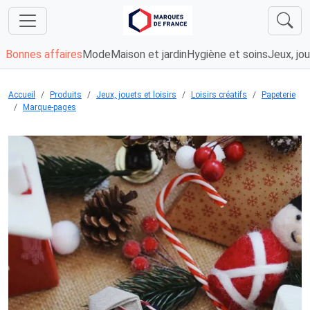
Bonnes affaires
Mode
Maison et jardin
Hygiène et soins
Jeux, jou
Accueil
Produits
Jeux, jouets et loisirs
Loisirs créatifs
Papeterie
Marque-pages