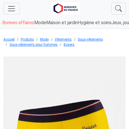
Bonnes affaires
Mode
Maison et jardin
Hygiène et soins
Jeux, jou
Accueil
Produits
Mode
Vêtements
Sous-vêtements
Sous-vêtements pour hommes
Boxers