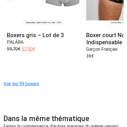
Fabrication: Saint-André-lez-Lille
Confection: Lav
(59)
Boxers gris – Lot de 3
Boxer court Noi
Indispensable
PALÂBA
59,70
€
57,50
€
Garçon Français
36
€
Voir les 99 boxers
Dans la même thématique
Faites la connaissance d'autres marques du même univers