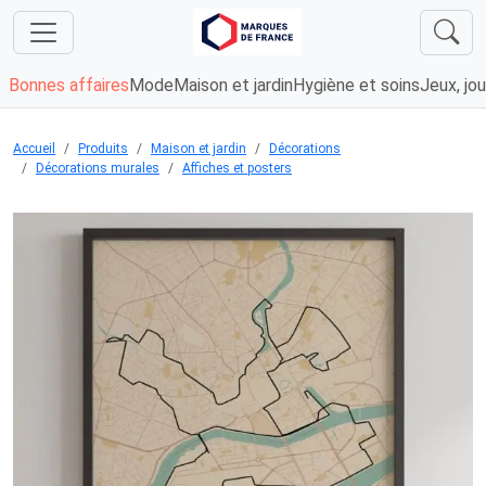
Bonnes affaires
Mode
Maison et jardin
Hygiène et soins
Jeux, jou
Accueil
Produits
Maison et jardin
Décorations
Décorations murales
Affiches et posters