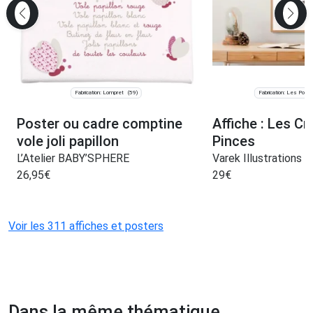
Fabrication: Lompret
Fabrication: Les Port
(59)
Poster ou cadre comptine
Affiche : Les C
vole joli papillon
Pinces
L’Atelier BABY’SPHERE
Varek Illustrations
26,95
€
29
€
Voir les 311 affiches et posters
Dans la même thématique