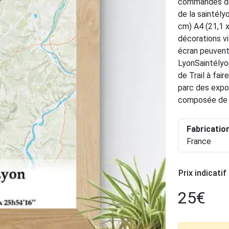
commandes dan
de la saintély
cm) A4 (21,1 x
décorations vi
écran peuvent 
LyonSaintélyo
de Trail à fair
parc des expos
composée de 6
Fabricatio
France
Prix indicatif
25
€