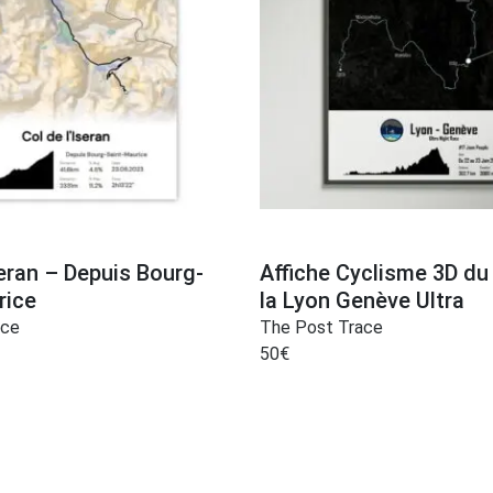
seran – Depuis Bourg-
Affiche Cyclisme 3D du 
rice
la Lyon Genève Ultra
ace
The Post Trace
50
€