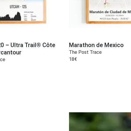
 – Ultra Trail® Côte
Marathon de Mexico
rcantour
The Post Trace
18
€
ace