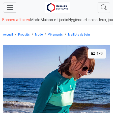
Bonnes affaires
Mode
Maison et jardin
Hygiène et soins
Jeux, jou
Accueil
Produits
Mode
Vêtements
Maillots de bain
1/9