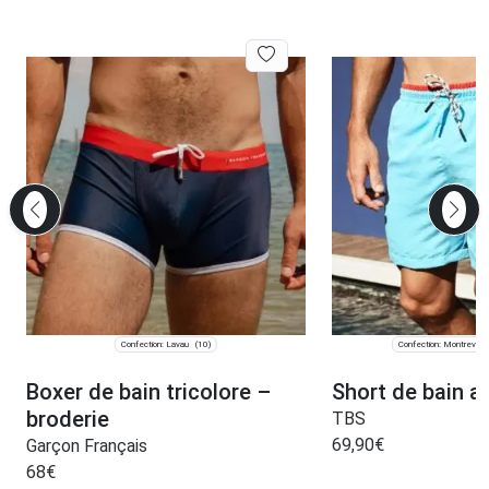
Confection: Lavau
Confection: Montrevault
(10)
Boxer de bain tricolore –
Short de bain a
broderie
TBS
69,90
€
Garçon Français
68
€