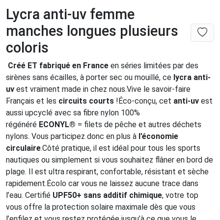
Lycra anti-uv femme
manches longues plusieurs
coloris
Créé ET fabriqué en France
en séries limitées par des
sirènes sans écailles, à porter sec ou mouillé, ce
lycra anti-
uv
est vraiment made in chez nous.Vive le savoir-faire
Français et les
circuits courts
!Éco-conçu, cet
anti-uv
est
aussi upcyclé avec sa fibre nylon 100%
régénéré
ECONYL®
= filets de pêche et autres déchets
nylons. Vous participez donc en plus à
l’économie
circulaire
.Côté pratique, il est idéal pour tous les sports
nautiques ou simplement si vous souhaitez flâner en bord de
plage. Il est ultra respirant, confortable, résistant et sèche
rapidement.Écolo car vous ne laissez aucune trace dans
l’eau. Certifié
UPF50+ sans additif chimique
, votre top
vous offre la protection solaire maximale dès que vous
l’enfilez et vous restez protégée jusqu’à ce que vous le