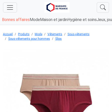
Bonnes affaires
Mode
Maison et jardin
Hygiène et soins
Jeux, jou
Accueil
Produits
Mode
Vêtements
Sous-vêtements
Sous-vêtements pour hommes
Slips