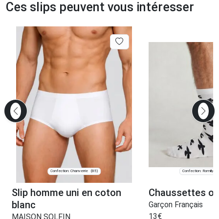
Ces slips peuvent vous intéresser
Confection: Chanverrie
Confection: Romilly-su
(85)
Slip homme uni en coton
Chaussettes oi
blanc
Garçon Français
13
€
MAISON SOLFIN