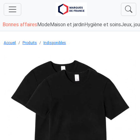
Bonnes affaires
Mode
Maison et jardin
Hygiène et soins
Jeux, jou
Accueil
Produits
Indisponibles