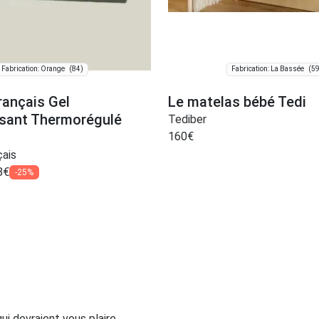
(84)
(59
Fabrication: Orange
Fabrication: La Bassée
rançais Gel
Le matelas bébé Tedi
ssant Thermorégulé
Tediber
160
€
ais
8
€
-25%
i devraient vous plaire