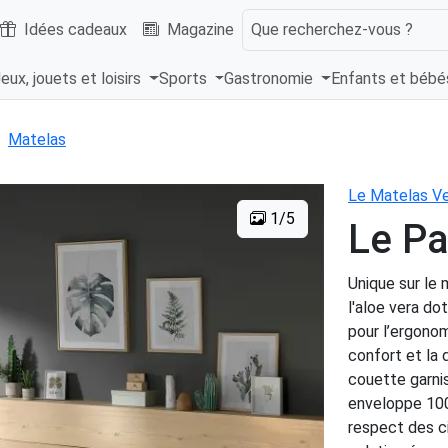
Idées cadeaux
Magazine
Que recherchez-vous ?
eux, jouets et loisirs
Sports
Gastronomie
Enfants et béb
Matelas
Le Matelas Ve
1/5
Le Pa
Unique sur le 
l'aloe vera do
pour l’ergono
confort et la 
couette garnis
enveloppe 100
respect des c