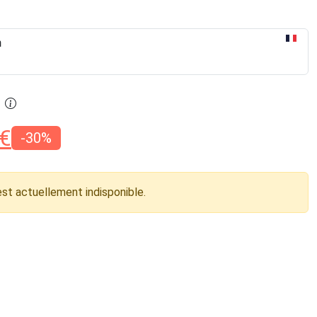
n
€
-30%
est actuellement indisponible.