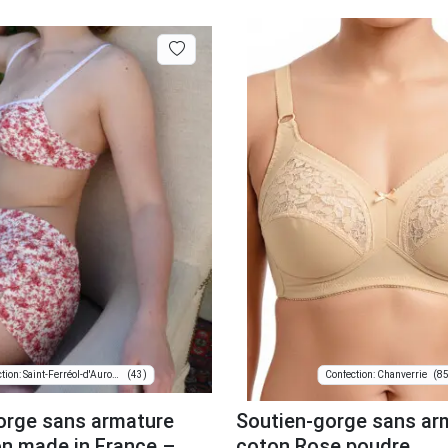
(43)
(85
Confection: Saint-Ferréol-d'Auroure
Confection: Chanverrie
orge sans armature
Soutien-gorge sans ar
n made in France –
coton Rose poudre