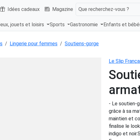
Idées cadeaux
Magazine
Que recherchez-vous ?
eux, jouets et loisirs
Sports
Gastronomie
Enfants et béb
s
Lingerie pour femmes
Soutiens-gorge
Le Slip França
Souti
armat
- Le soutien-
grâce à sa mat
maintien et co
finalise le lo
indigo et noir