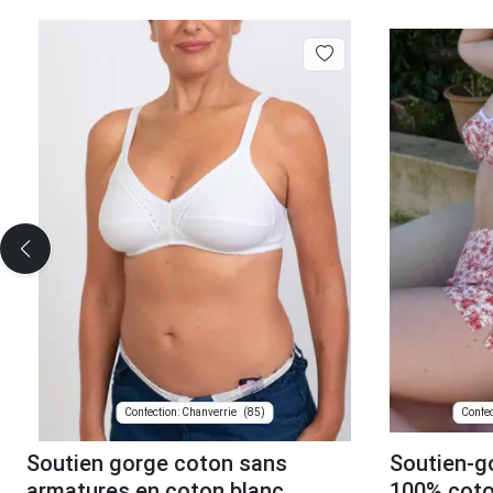
(85)
Confection: Chanverrie
Soutien gorge coton sans
Soutien-g
armatures en coton blanc
100% coto