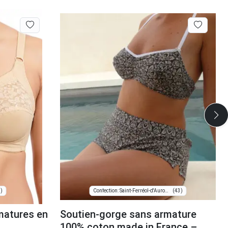
)
(43)
Confection: Saint-Ferréol-d'Auroure
matures en
Soutien-gorge sans armature
100% coton made in France –