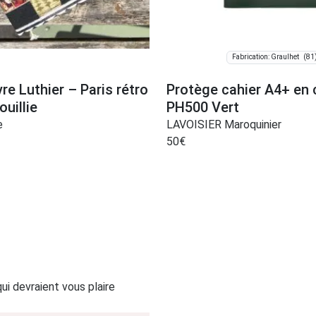
(81
Fabrication: Graulhet
vre Luthier – Paris rétro
Protège cahier A4+ en 
uillie
PH500 Vert
e
LAVOISIER Maroquinier
50
€
i devraient vous plaire