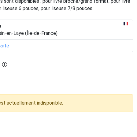
 sont disponibles : pour livre broché/grand format, pour livre
 liseuse 6 pouces, pour liseuse 7/8 pouces.
n
in-en-Laye (Île-de-France)
carte
est actuellement indisponible.