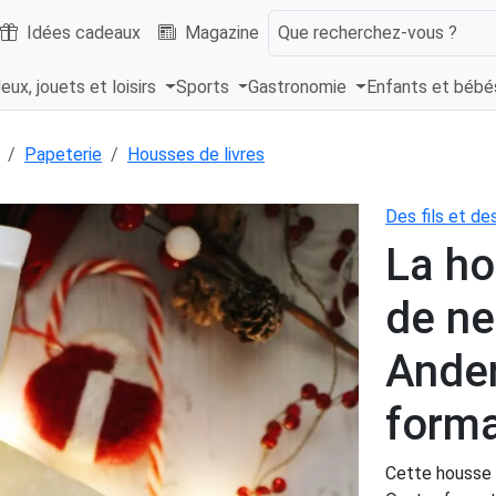
Idées cadeaux
Magazine
Que recherchez-vous ?
eux, jouets et loisirs
Sports
Gastronomie
Enfants et béb
Papeterie
Housses de livres
Des fils et d
La h
de ne
Ander
form
Cette housse a