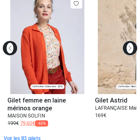
Confection: Chanverrie
Confection: Villers-
(85)
Gilet femme en laine
Gilet Astrid
mérinos orange
LAFRANÇAISE Maille
169
€
MAISON SOLFIN
199
€
79,60
€
-60%
Voir les 83 gilets