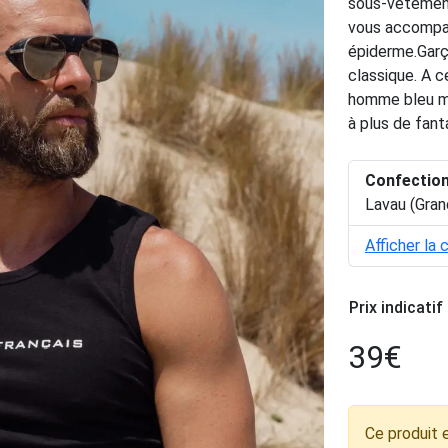
sous-vêtement
vous accompag
épiderme.Garço
classique. A c
homme bleu mar
à plus de fant
Confectio
Lavau (Gran
Afficher la 
Prix indicatif
39
€
Ce produit 