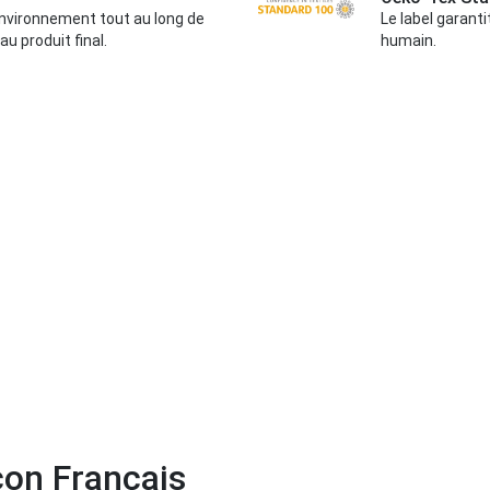
environnement tout au long de
Le label garanti
au produit final.
humain.
çon Français