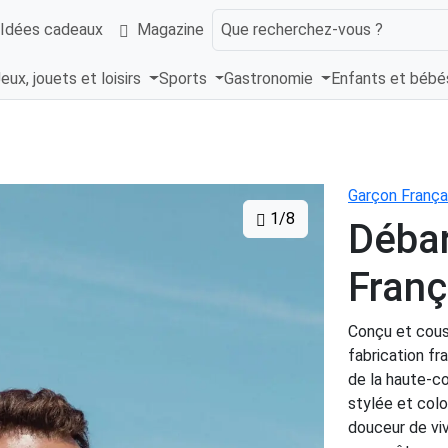
Idées cadeaux
Magazine
Que recherchez-vous ?
eux, jouets et loisirs
Sports
Gastronomie
Enfants et béb
Garçon França
1/8
Déba
Franç
Conçu et cous
fabrication fr
de la haute-co
stylée et colo
douceur de viv