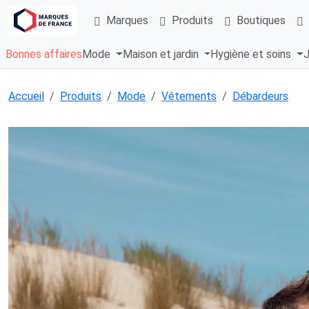
Marques
Produits
Boutiques
Bonnes affaires
Mode
Maison et jardin
Hygiène et soins
J
Accueil
Produits
Mode
Vêtements
Débardeurs