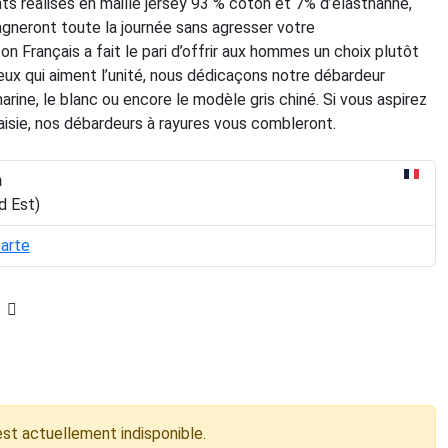
s réalisés en maille jersey 93 % coton et 7% d’élasthanne,
neront toute la journée sans agresser votre
n Français a fait le pari d’offrir aux hommes un choix plutôt
eux qui aiment l’unité, nous dédicaçons notre débardeur
ine, le blanc ou encore le modèle gris chiné. Si vous aspirez
aisie, nos débardeurs à rayures vous combleront.
n
d Est)
carte
est actuellement indisponible.