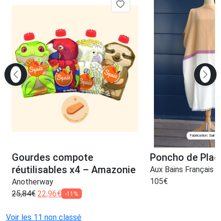
Fabrication: Saint-
Gourdes compote
Poncho de Plag
réutilisables x4 – Amazonie
Aux Bains Français
105
€
Anotherway
25,84
€
22,96
€
-11%
Voir les 11 non classé