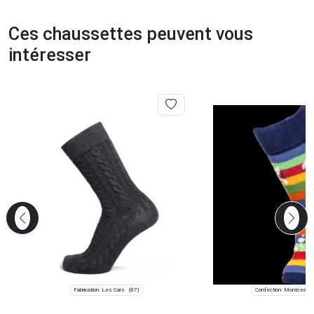
Ces chaussettes peuvent vous
intéresser
Fabrication: Les Cars
Confection: Montceau-
(87)