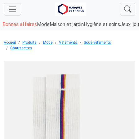
Bonnes affaires
Mode
Maison et jardin
Hygiène et soins
Jeux, jou
Accueil
Produits
Mode
Vêtements
Sous-vêtements
Chaussettes