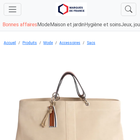
Bonnes affaires
Mode
Maison et jardin
Hygiène et soins
Jeux, jou
Accueil
Produits
Mode
Accessoires
Sacs