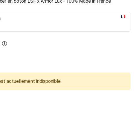
Boxer en coton LSF x Armor Lux - 100% Made in France
n
est actuellement indisponible.