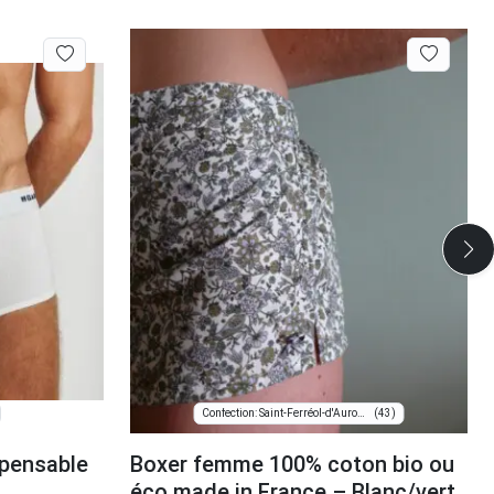
(43)
Confection: Saint-Ferréol-d'Auroure
spensable
Boxer femme 100% coton bio ou
éco made in France – Blanc/vert