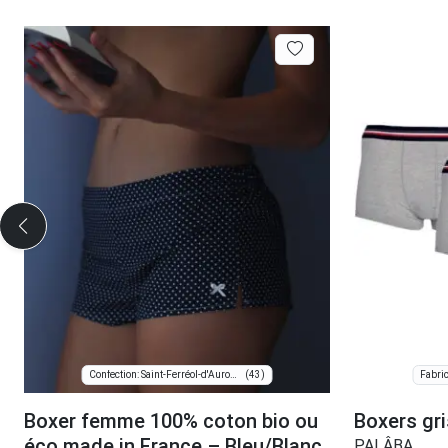
(43)
Confection: Saint-Ferréol-d'Auroure
Fabric
Boxer femme 100% coton bio ou
Boxers gri
éco made in France – Bleu/Blanc
PALÂBA