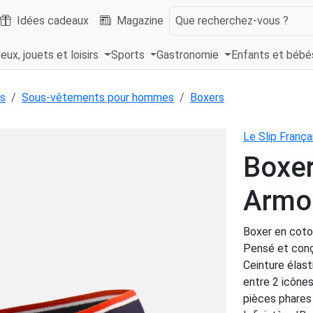
Idées cadeaux
Magazine
Que recherchez-vous ?
eux, jouets et loisirs
Sports
Gastronomie
Enfants et béb
s
Sous-vêtements pour hommes
Boxers
Le Slip França
Boxer
Armo
Boxer en coto
Pensé et conçu
Ceinture élast
entre 2 icônes
pièces phares 