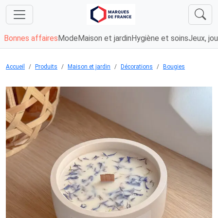
Bonnes affaires
Mode
Maison et jardin
Hygiène et soins
Jeux, jou
Accueil
Produits
Maison et jardin
Décorations
Bougies