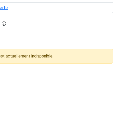
carte
est actuellement indisponible.