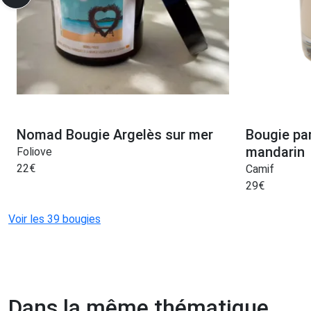
Nomad Bougie Argelès sur mer
Bougie par
mandarin
Foliove
22
€
Camif
29
€
Voir les 39 bougies
Dans la même thématique