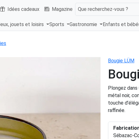
Idées cadeaux
Magazine
Que recherchez-vous ?
eux, jouets et loisirs
Sports
Gastronomie
Enfants et béb
ies
Bougie LÜM
Bougi
Plongez dans 
métal noir, c
touche d’élég
raffinée.
Fabricatio
Sébazac-Co