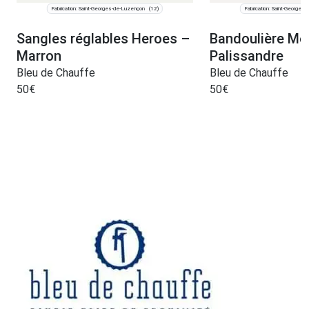
Fabrication: Saint-Georges-de-Luzençon
Fabrication: Saint-Georges
(12)
Sangles réglables Heroes –
Bandoulière Mo
Marron
Palissandre
Bleu de Chauffe
Bleu de Chauffe
50
€
50
€