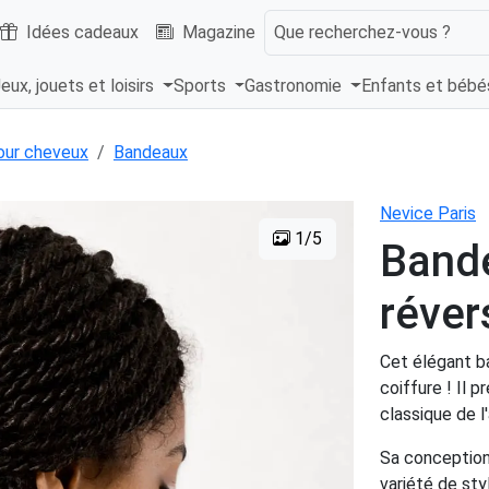
Idées cadeaux
Magazine
Que recherchez-vous ?
eux, jouets et loisirs
Sports
Gastronomie
Enfants et béb
our cheveux
Bandeaux
Nevice Paris
1/5
Band
réver
Cet élégant ba
coiffure ! Il 
classique de l
Sa conception
variété de st