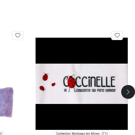
3)
(71)
Confection: Montceau-les-Mines