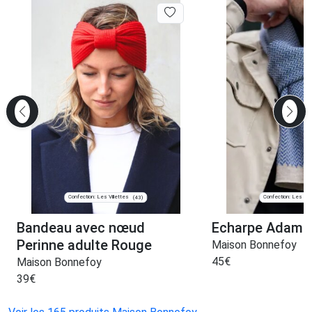
Confection: Les Villettes
Confection: Les Vill
(43)
Bandeau avec nœud
Echarpe Adam B
Perinne adulte Rouge
Maison Bonnefoy
45
€
Maison Bonnefoy
39
€