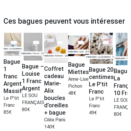
Ces bagues peuvent vous intéresser
brication: La Guérinière
(85)
Fabrication: Lyon
(69)
Fabrication: Tosse
(40)
Fabrication: Rennes
(35)
Fabrication: La Guérinière
(85)
Fabrication: To
Bague
Bague
Bague –
Coffret
1
Bague 20
Bague
Miettes
Louise
cadeau
franc
centimes
La
Anne-Lise
1 Franc
Marie-
Argent
Le P'tit
Franç
Pichon
Argent
Alix
Massif
Franc
10 Fr
48
€
LE SOU
boucles
Le P’tit
Le P’tit
LE SOU
FRANÇAIS
d’oreilles
Franc
Franc
FRANÇA
80
€
+ bague
85
€
49
€
80
€
Ciléa Paris
140
€