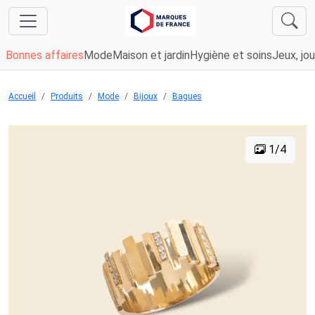
Bonnes affaires
Mode
Maison et jardin
Hygiène et soins
Jeux, jou
Accueil
Produits
Mode
Bijoux
Bagues
1/4